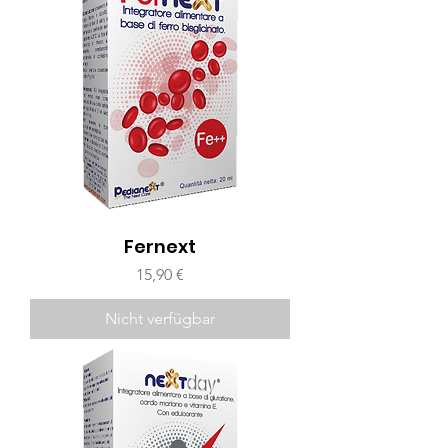
Fernext
Preis
15,90 €
Nicht verfügbar