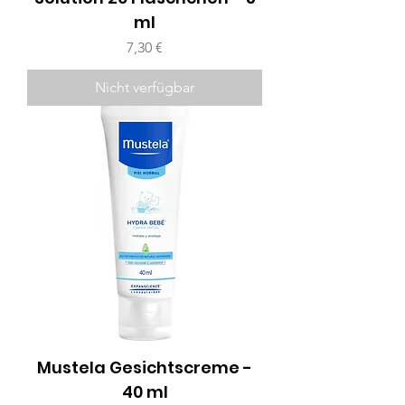
ml
Preis
7,30 €
Nicht verfügbar
Mustela Gesichtscreme -
40 ml