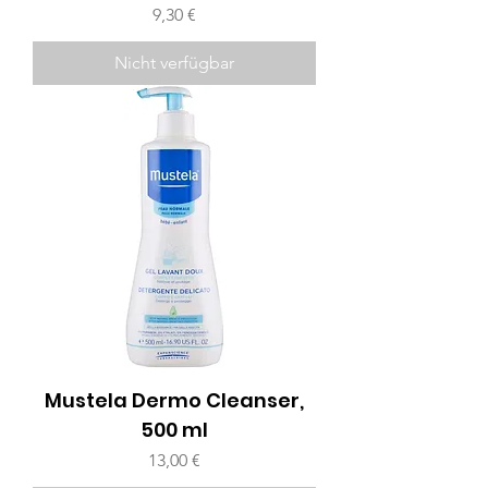
Preis
9,30 €
Nicht verfügbar
Mustela Dermo Cleanser,
500 ml
Preis
13,00 €