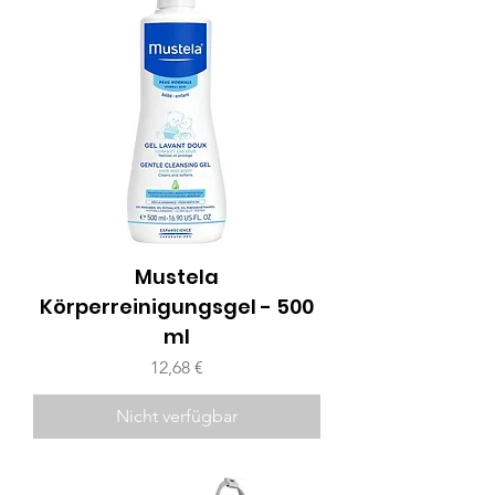
Mustela
Körperreinigungsgel - 500
ml
Preis
12,68 €
Nicht verfügbar