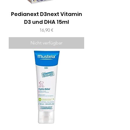
Pedianext D3next Vitamin
D3 und DHA 15ml
Preis
16,90 €
Nicht verfügbar