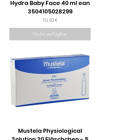
Hydra Baby Face 40 ml ean
3504105028299
Preis
10,50 €
Nicht verfügbar
Mustela Physiological
Solution 20 Fläschchen - 5