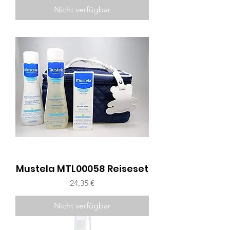
Nicht verfügbar
Mustela MTL00058 Reiseset
Preis
24,35 €
Nicht verfügbar