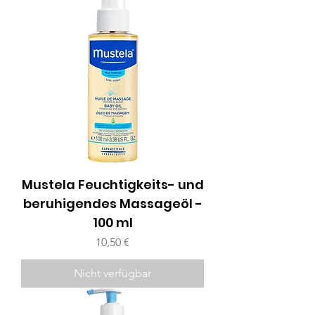
Mustela Feuchtigkeits- und
beruhigendes Massageöl -
100 ml
Preis
10,50 €
Nicht verfügbar