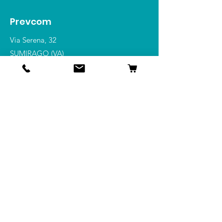
Prevcom
Via Serena, 32
SUMIRAGO (VA)
21040
Tel:
0331 215 037
Shop
Integratori Pediatrici
Integratori
Dermocosmesi Infantile
Dermocosmesi
Info
Chi Siamo