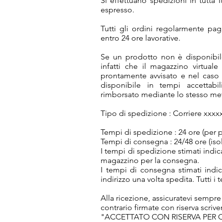
Si effettuano spedizioni in tutta 
espresso.
Tutti gli ordini regolarmente pag
entro 24 ore lavorative.
Se un prodotto non è disponibil
infatti che il magazzino virtuale 
prontamente avvisato e nel caso 
disponibile in tempi accettabi
rimborsato mediante lo stesso me
Tipo di spedizione : Corriere xxxx
Tempi di spedizione : 24 ore (per 
Tempi di consegna : 24/48 ore (isol
I tempi di spedizione stimati indi
magazzino per la consegna.
I tempi di consegna stimati indi
indirizzo una volta spedita. Tutti i 
Alla ricezione, assicuratevi sempre
contrario firmate con riserva scri
"ACCETTATO CON RISERVA PER