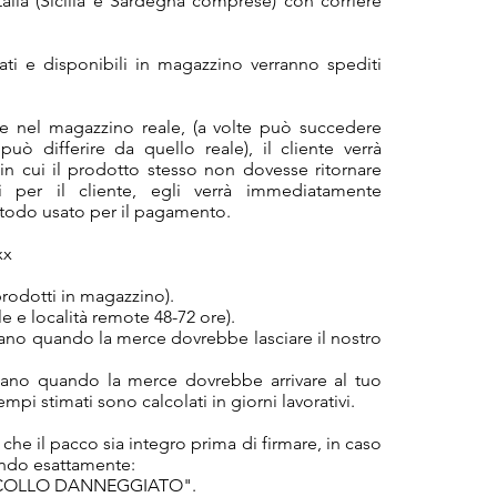
Italia (Sicilia e Sardegna comprese) con corriere
ati e disponibili in magazzino verranno spediti
e nel magazzino reale, (a volte può succedere
può differire da quello reale), il cliente verrà
in cui il prodotto stesso non dovesse ritornare
li per il cliente, egli verrà immediatamente
todo usato per il pagamento.
xx
prodotti in magazzino).
e e località remote 48-72 ore).
cano quando la merce dovrebbe lasciare il nostro
cano quando la merce dovrebbe arrivare al tuo
tempi stimati sono calcolati in giorni lavorativi.
 che il pacco sia integro prima di firmare, in caso
vendo esattamente:
 COLLO DANNEGGIATO".